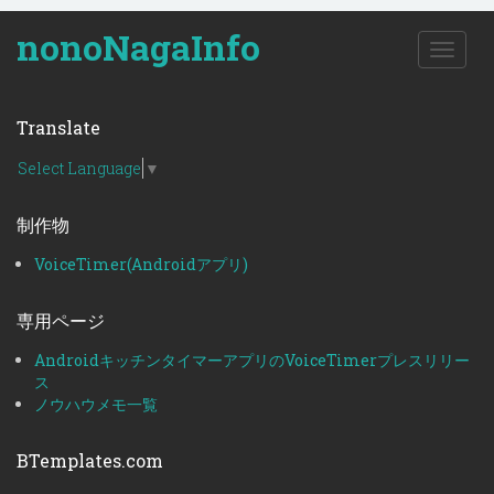
nonoNagaInfo
T
o
g
g
Translate
l
e
Select Language
▼
n
a
制作物
v
i
VoiceTimer(Androidアプリ)
g
a
t
専用ページ
i
o
AndroidキッチンタイマーアプリのVoiceTimerプレスリリー
n
ス
ノウハウメモ一覧
BTemplates.com