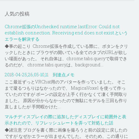
人気の投稿
Chrome拡張のUnchecked runtime.lastError: Could not
establish connection. Receiving end does not exist.という
エラーを解決する
◆事の起こり Chrome拡張を作成している際に、ボタンをクリ
ックしたときに ブラウザの開いている全てのタブのURLが欲し
い場面があった。 それ自体は、chrome.tabs.queryで取得でき
るのだが、 chrome.tabs.queryは、background...
2018-04-25,26,05-10,11 到達点メモ
ここ最近ずっとVRChat用のアバターを作っていました。 そこ
まで凝るつもりはなかったので、 MagicaVoxel を使って作っ
ていたのですが ボーンの設定が上手く行かなくて凄く手間取り
ました。 原因が分からなかったので無駄にモデルを三回も作り
直しましたが 手間暇かけた...
マルチディスプレイの際に追加したディスプレイに範囲外と表
示されたので、リフレッシュレートを弄って対処した話
◆諸注意 ブログを書く際に画像を撮ろうと前の設定に戻したの
ですが なぜかエラーが出ませんでした。 そのため、この通りに