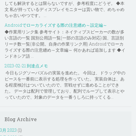
しても解決するとは限らないですが、参考程度にどうぞ。 ◆本
文 私が持っているディスプレイモニターは貰い物で、めちゃめ
ちゃ古いやつです。 ...
Androidでローカライズする際の注意纏め～設定編～
◆作業用リンク集 参考サイト：ネイティブスピーカーの数が多
い言語の一覧 国別公用語一覧(一部の言語のみ対応) 国、言語別
リーチ数一覧(非公開。自身の作業リンク用) Androidでローカ
ライズする際の注意纏め～文章編～ 何かあれば追加します ◆イ
ンドネシア語 ...
2023-02-21 到達点メモ
今日もジグソーパズルの実装を進めた。 今回は、ドラッグ中の
ピースを一番前に表示する処理を作っていた。 実装自体は、あ
る程度検討はついていたので、苦戦せずに進めることができ
た。 データは配列で管理しており、配列でループして表示とや
っていたので、対象のデータを一番うしろに持ってくる...
Blog Archive
3月 2023
(1)