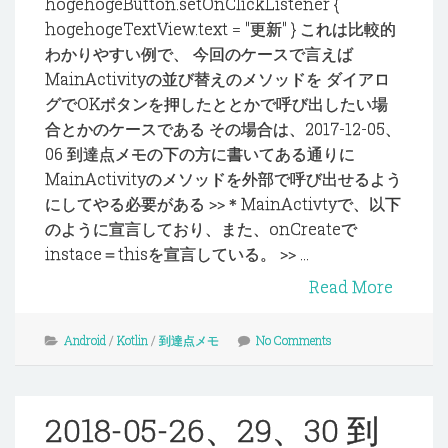
hogehogeButton.setOnClickListener {
hogehogeTextView.text = "更新" } これは比較的
わかりやすい例で、 今回のケースで言えば
MainActivityの並び替えのメソッドを ダイアロ
グでOKボタンを押したととかで呼び出したい場
合とかのケースである その場合は、2017-12-05、
06 到達点メモの下の方に書いてある通りに
MainActivityのメソッドを外部で呼び出せるよう
にしてやる必要がある >>＊MainActivtyで、以下
のように宣言しており、また、onCreateで
instace＝thisを宣言している。 >> ...
Read More
Android
/
Kotlin
/
到達点メモ
No Comments
2018-05-26、29、30 到