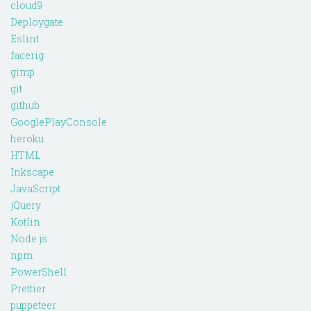
cloud9
Deploygate
Eslint
facerig
gimp
git
github
GooglePlayConsole
heroku
HTML
Inkscape
JavaScript
jQuery
Kotlin
Node.js
npm
PowerShell
Prettier
puppeteer