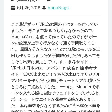
5月 26, 2018
nonoNaga
ここ最近ずっとVRChat用のアバターを作ってい
ました。 そこまで凝るつもりはなかったので、
MagicaVoxelを使って作っていたのですが ボー
ンの設定が上手く行かなくて凄く手間取りまし
た。 原因が分からなかったので無駄にモデルを三
回も作り直しましたが 手間暇かけただけあってそ
こそこ出来は満足しています。 参考サイト：
VRchat 日本wiki アバター作成 自作編 参考サ
イト：3DCG出来ない！でもVRChatでオリジナル
アバターを作りたい人向けチュートリアル 躓いた
ところは二点ありました。 一つは、Blenderでボ
ーンを入れる際に自動でウェイトをしていれると
ボーンヒートウエイトが発生する時がありまし
た。 私は面数を少なくするために片っ端から面を
融解をしていたのですが どうもボーンを動かす部