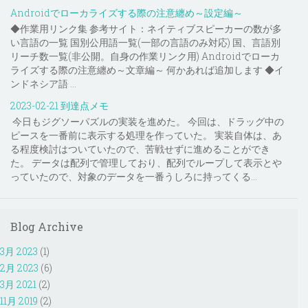
Androidでローカライズする際の注意纏め～設定編～
◆作業用リンク集 参考サイト：ネイティブスピーカーの数が多
い言語の一覧 国別公用語一覧(一部の言語のみ対応) 国、言語別
リーチ数一覧(非公開。自身の作業リンク用) Androidでローカ
ライズする際の注意纏め～文章編～ 何かあれば追加します ◆イ
ンドネシア語 ...
2023-02-21 到達点メモ
今日もジグソーパズルの実装を進めた。 今回は、ドラッグ中の
ピースを一番前に表示する処理を作っていた。 実装自体は、あ
る程度検討はついていたので、苦戦せずに進めることができ
た。 データは配列で管理しており、配列でループして表示とや
っていたので、対象のデータを一番うしろに持ってくる...
Blog Archive
3月 2023
(1)
2月 2023
(6)
3月 2021
(2)
11月 2019
(2)