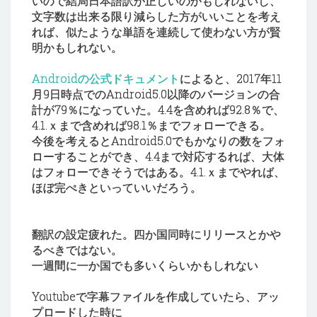
いので結局日本語訳が正しいのかもしれないし、
文字数は出来る限り減らした方がいいことを考え
れば、似たような単語を連続して使わない方が賢
明かもしれない。
Androidの公式ドキュメント
によると、2017年11
月9日時点でのAndroid5.0以降のバージョンの合
計が79％になっていた。4.4を含めれば92.8％で、
4.1.ｘまで含めれば98.1％までフォローできる。
今後を考えるとAndroid5.0でもかなりの数をフォ
ローすることができ、4.4まで対応するれば、大体
はフォローできそうではある。4.1.ｘまでやれば、
ほぼ完ぺきといっていいだろう。
翻訳の設定疲れた。四か国同時にリリースとかや
るべきではない。
一週間に一か国でも多いくらいかもしれない
Youtubeで字幕ファイルを作成していたら、アッ
プロードした時に