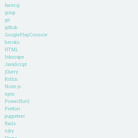
facerig
gimp
git
github
GooglePlayConsole
heroku
HTML
Inkscape
JavaScript
jQuery
Kotlin
Node.js
npm
PowerShell
Prettier
puppeteer
Rails
ruby