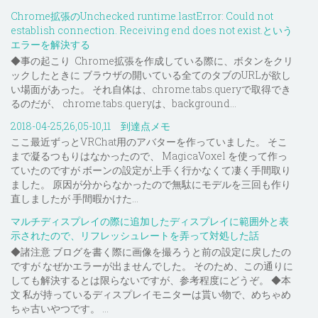
Chrome拡張のUnchecked runtime.lastError: Could not
establish connection. Receiving end does not exist.という
エラーを解決する
◆事の起こり Chrome拡張を作成している際に、ボタンをクリ
ックしたときに ブラウザの開いている全てのタブのURLが欲し
い場面があった。 それ自体は、chrome.tabs.queryで取得でき
るのだが、 chrome.tabs.queryは、background...
2018-04-25,26,05-10,11 到達点メモ
ここ最近ずっとVRChat用のアバターを作っていました。 そこ
まで凝るつもりはなかったので、 MagicaVoxel を使って作っ
ていたのですが ボーンの設定が上手く行かなくて凄く手間取り
ました。 原因が分からなかったので無駄にモデルを三回も作り
直しましたが 手間暇かけた...
マルチディスプレイの際に追加したディスプレイに範囲外と表
示されたので、リフレッシュレートを弄って対処した話
◆諸注意 ブログを書く際に画像を撮ろうと前の設定に戻したの
ですが なぜかエラーが出ませんでした。 そのため、この通りに
しても解決するとは限らないですが、参考程度にどうぞ。 ◆本
文 私が持っているディスプレイモニターは貰い物で、めちゃめ
ちゃ古いやつです。 ...