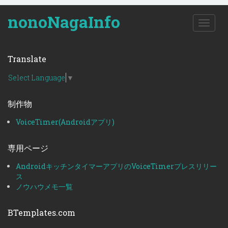
nonoNagaInfo
T
o
g
g
Translate
l
e
Select Language
▼
n
a
制作物
v
i
VoiceTimer(Androidアプリ)
g
a
t
専用ページ
i
o
AndroidキッチンタイマーアプリのVoiceTimerプレスリリー
n
ス
ノウハウメモ一覧
BTemplates.com