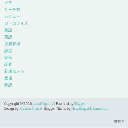
メモ
リーチ数
レビュー
ローカライズ
英語
英訳
正規表現
設定
宣伝
調査
到達点メモ
反省
翻訳
Copyright ©
2026
nonoNagaInfo
| Powered by
Blogger
Design by
Hudson Theme
| Blogger Theme by
NewBloggerThemes.com
TOP