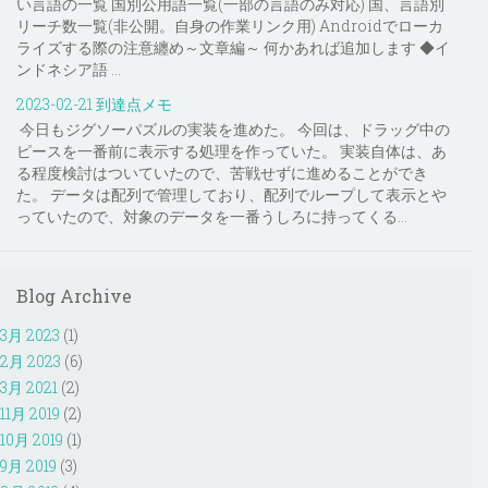
い言語の一覧 国別公用語一覧(一部の言語のみ対応) 国、言語別
リーチ数一覧(非公開。自身の作業リンク用) Androidでローカ
ライズする際の注意纏め～文章編～ 何かあれば追加します ◆イ
ンドネシア語 ...
2023-02-21 到達点メモ
今日もジグソーパズルの実装を進めた。 今回は、ドラッグ中の
ピースを一番前に表示する処理を作っていた。 実装自体は、あ
る程度検討はついていたので、苦戦せずに進めることができ
た。 データは配列で管理しており、配列でループして表示とや
っていたので、対象のデータを一番うしろに持ってくる...
Blog Archive
3月 2023
(1)
2月 2023
(6)
3月 2021
(2)
11月 2019
(2)
10月 2019
(1)
9月 2019
(3)