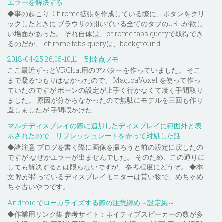
エラーを解決する
◆事の起こり Chrome拡張を作成している際に、ボタンをクリ
ックしたときに ブラウザの開いている全てのタブのURLが欲し
い場面があった。 それ自体は、chrome.tabs.queryで取得でき
るのだが、 chrome.tabs.queryは、background...
2018-04-25,26,05-10,11 到達点メモ
ここ最近ずっとVRChat用のアバターを作っていました。 そこ
まで凝るつもりはなかったので、 MagicaVoxel を使って作っ
ていたのですが ボーンの設定が上手く行かなくて凄く手間取り
ました。 原因が分からなかったので無駄にモデルを三回も作り
直しましたが 手間暇かけた...
マルチディスプレイの際に追加したディスプレイに範囲外と表
示されたので、リフレッシュレートを弄って対処した話
◆諸注意 ブログを書く際に画像を撮ろうと前の設定に戻したの
ですが なぜかエラーが出ませんでした。 そのため、この通りに
しても解決するとは限らないですが、参考程度にどうぞ。 ◆本
文 私が持っているディスプレイモニターは貰い物で、めちゃめ
ちゃ古いやつです。 ...
Androidでローカライズする際の注意纏め～設定編～
◆作業用リンク集 参考サイト：ネイティブスピーカーの数が多