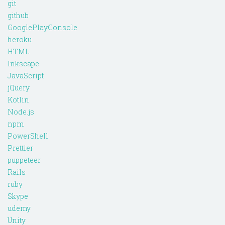
git
github
GooglePlayConsole
heroku
HTML
Inkscape
JavaScript
jQuery
Kotlin
Node.js
npm
PowerShell
Prettier
puppeteer
Rails
ruby
Skype
udemy
Unity