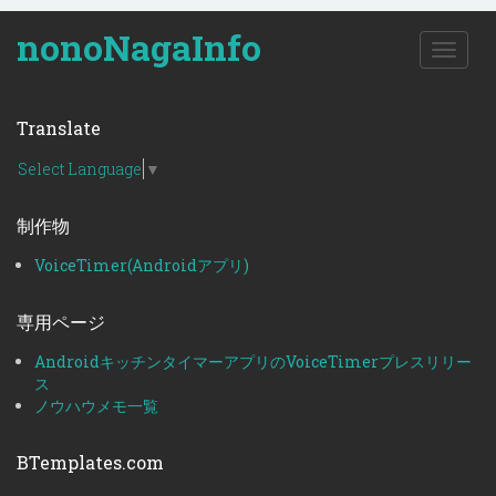
nonoNagaInfo
T
o
g
g
Translate
l
e
Select Language
▼
n
a
制作物
v
i
VoiceTimer(Androidアプリ)
g
a
t
専用ページ
i
o
AndroidキッチンタイマーアプリのVoiceTimerプレスリリー
n
ス
ノウハウメモ一覧
BTemplates.com