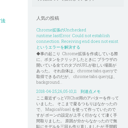
人気の投稿
方法
Chrome拡張のUnchecked
runtime.lastError: Could not establish
connection. Receiving end does not exist.
というエラーを解決する
◆事の起こり Chrome拡張を作成している際
に、ボタンをクリックしたときに ブラウザの
開いている全てのタブのURLが欲しい場面が
あった。 それ自体は、chrome.tabs.queryで
取得できるのだが、 chrome.tabs.queryは、
background...
2018-04-25,26,05-10,11 到達点メモ
ここ最近ずっとVRChat用のアバターを作って
いました。 そこまで凝るつもりはなかったの
で、 MagicaVoxel を使って作っていたので
すが ボーンの設定が上手く行かなくて凄く手
間取りました。 原因が分からなかったので無
駄にモデルを三回も作り直しましたが 手間暇