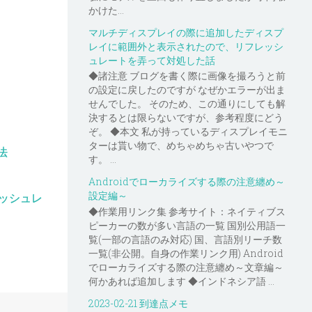
かけた...
マルチディスプレイの際に追加したディスプ
レイに範囲外と表示されたので、リフレッシ
ュレートを弄って対処した話
◆諸注意 ブログを書く際に画像を撮ろうと前
の設定に戻したのですが なぜかエラーが出ま
せんでした。 そのため、この通りにしても解
決するとは限らないですが、参考程度にどう
ぞ。 ◆本文 私が持っているディスプレイモニ
ターは貰い物で、めちゃめちゃ古いやつで
法
す。 ...
Androidでローカライズする際の注意纏め～
設定編～
ッシュレ
◆作業用リンク集 参考サイト：ネイティブス
ピーカーの数が多い言語の一覧 国別公用語一
覧(一部の言語のみ対応) 国、言語別リーチ数
一覧(非公開。自身の作業リンク用) Android
でローカライズする際の注意纏め～文章編～
何かあれば追加します ◆インドネシア語 ...
2023-02-21 到達点メモ