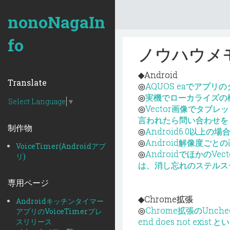
nonoNagaIn
fo
ノウハウメ
◆Android
Translate
◎
AQUOS eaでアプ
◎
実機でローカライズの
Select Language
▼
◎
Vector画像でタブ
言われたら問い合わせを
制作物
◎
Android6.0以
◎
Android解像度ごと
VoiceTimer(Androidアプ
◎
AndroidでほかのV
リ)
は、消し忘れのステルス
専用ページ
◆Chrome拡張
Androidキッチンタイマー
◎
Chrome拡張のUnchecked 
アプリのVoiceTimerプレ
end does not exi
スリリース