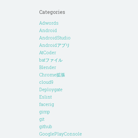
Categories
Adwords
Android
AndroidStudio
Androidアプリ
AtCoder
batファイル
Blender
Chrome拡張
cloud9
Deploygate
Eslint
facerig
gimp
git
github
GooglePlayConsole