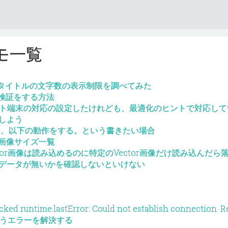
モ一覧
リのタイトルの文字数の表示制限を調べてみた
検証をする方法
レット端末の対応の設定したけれども、最適化のヒントで対応し
しよう
上の場合、以下の動作をする。という書きたい場合
の画像サイズ一覧
ector画像は読み込めるのに特定のVector画像だけ読み込んだら
データが無いかを確認しないといけない
runtime.lastError: Could not establish connection. R
st.というエラーを解決する