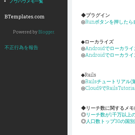
ノウハウメモ一覧
◆プラグイン
BTemplates.com
◎
Runボタンを押したら
Powered by
Blogger
.
◆ローカライズ
不正行為を報告
◎
Androidでローカ
◎
Androidでローカ
◆Rails
◎
Railsチュートリアル(第
◎
Cloud9でRailsT
◆リーチ数に関するメモ(A
◎
リーチ数が1千万以上
◎
人口数トップ30の国別A