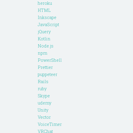
heroku
HTML
Inkscape
JavaScript
jQuery
Kotlin
Node.js
npm
PowerShell
Prettier
puppeteer
Rails
ruby
Skype
udemy
Unity
Vector
VoiceTimer
VRChat