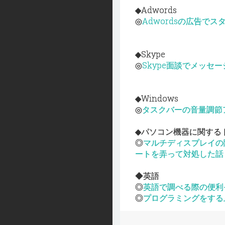
◆Adwords
◎
Adwordsの広告で
◆Skype
◎
Skype面談でメッセ
◆Windows
◎
タスクバーの音量調節
◆パソコン機器に関する
◎
マルチディスプレイの
ートを弄って対処した話
◆英語
◎
英語で調べる際の便利
◎
プログラミングをする