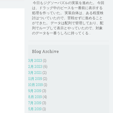
今日もジグソーパズルの実装を進めた。 今回
は、ドラッグ中のピースを一番前に表示する
処理を作っていた。 実装自体は、ある程度検
討はついていたので、苦戦せずに進めること
ができた。 データは配列で管理しており、配
列でループして表示とやっていたので、対象
のデータを一番うしろに持ってくる...
Blog Archive
3月 2023
(1)
2月 2023
(6)
3月 2021
(2)
11月 2019
(2)
10月 2019
(1)
9月 2019
(3)
8月 2019
(4)
7月 2019
(3)
5月 2019
(1)