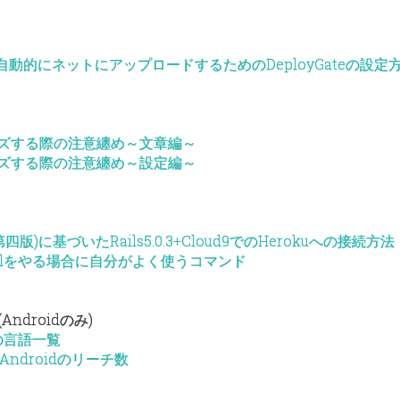
自動的にネットにアップロードするためのDeployGateの設定
ライズする際の注意纏め～文章編～
ライズする際の注意纏め～設定編～
四版)に基づいたRails5.0.3+Cloud9でのHerokuへの接続方法
utorialをやる場合に自分がよく使うコマンド
ndroidのみ)
の言語一覧
ndroidのリーチ数