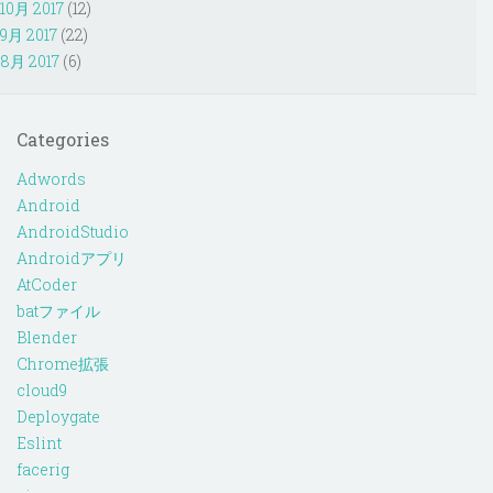
10月 2017
(12)
9月 2017
(22)
8月 2017
(6)
Categories
Adwords
Android
AndroidStudio
Androidアプリ
AtCoder
batファイル
Blender
Chrome拡張
cloud9
Deploygate
Eslint
facerig