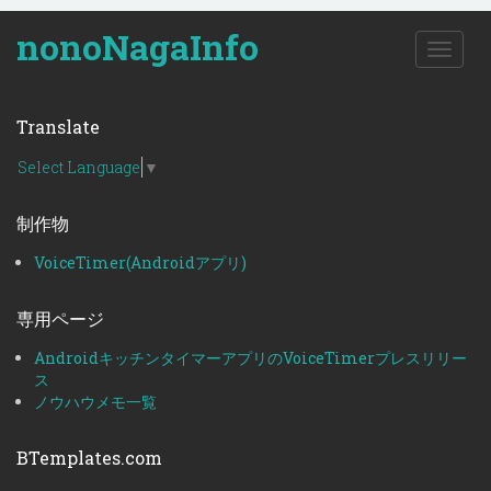
nonoNagaInfo
T
o
g
g
Translate
l
e
Select Language
▼
n
a
制作物
v
i
VoiceTimer(Androidアプリ)
g
a
t
専用ページ
i
o
AndroidキッチンタイマーアプリのVoiceTimerプレスリリー
n
ス
ノウハウメモ一覧
BTemplates.com