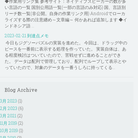
◆作業用リンク集 参考サイト：ネイティブスピーカーの数が多
い言語の一覧 国別公用語一覧(一部の言語のみ対応) 国、言語別
リーチ数一覧(非公開。自身の作業リンク用) Androidでローカ
ライズする際の注意纏め～文章編～ 何かあれば追加します ◆イ
ンドネシア語 ...
2023-02-21 到達点メモ
今日もジグソーパズルの実装を進めた。 今回は、ドラッグ中の
ピースを一番前に表示する処理を作っていた。 実装自体は、あ
る程度検討はついていたので、苦戦せずに進めることができ
た。 データは配列で管理しており、配列でループして表示とや
っていたので、対象のデータを一番うしろに持ってくる...
Blog Archive
3月 2023
(1)
2月 2023
(6)
3月 2021
(2)
11月 2019
(2)
10月 2019
(1)
9月 2019
(3)