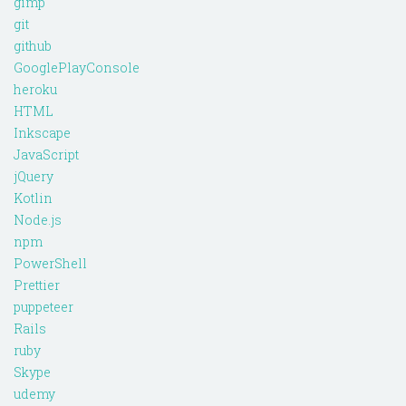
gimp
git
github
GooglePlayConsole
heroku
HTML
Inkscape
JavaScript
jQuery
Kotlin
Node.js
npm
PowerShell
Prettier
puppeteer
Rails
ruby
Skype
udemy