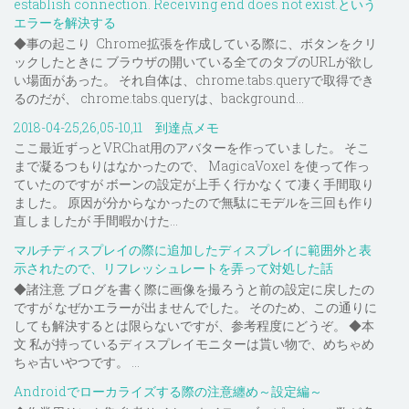
establish connection. Receiving end does not exist.という
エラーを解決する
◆事の起こり Chrome拡張を作成している際に、ボタンをクリ
ックしたときに ブラウザの開いている全てのタブのURLが欲し
い場面があった。 それ自体は、chrome.tabs.queryで取得でき
るのだが、 chrome.tabs.queryは、background...
2018-04-25,26,05-10,11 到達点メモ
ここ最近ずっとVRChat用のアバターを作っていました。 そこ
まで凝るつもりはなかったので、 MagicaVoxel を使って作っ
ていたのですが ボーンの設定が上手く行かなくて凄く手間取り
ました。 原因が分からなかったので無駄にモデルを三回も作り
直しましたが 手間暇かけた...
マルチディスプレイの際に追加したディスプレイに範囲外と表
示されたので、リフレッシュレートを弄って対処した話
◆諸注意 ブログを書く際に画像を撮ろうと前の設定に戻したの
ですが なぜかエラーが出ませんでした。 そのため、この通りに
しても解決するとは限らないですが、参考程度にどうぞ。 ◆本
文 私が持っているディスプレイモニターは貰い物で、めちゃめ
ちゃ古いやつです。 ...
Androidでローカライズする際の注意纏め～設定編～